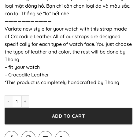
loại mặt đồng hồ. Bạn chỉ cần chọn loại da và màu sắc,
còn lại Thắng sẽ “lo” hết nhé
———————————
Variate new style for your watch with this strap made
of Crocodile Leather. All of our straps are designed
specifically for each type of watch face. You just choose
the type of leather and color, the rest will be done by
Thang
– fit your watch
– Crocodile Leather
*This product is completely handcrafted by Thang
AppleWatch - Brown - Crocodile leather quantity
ADD TO CART