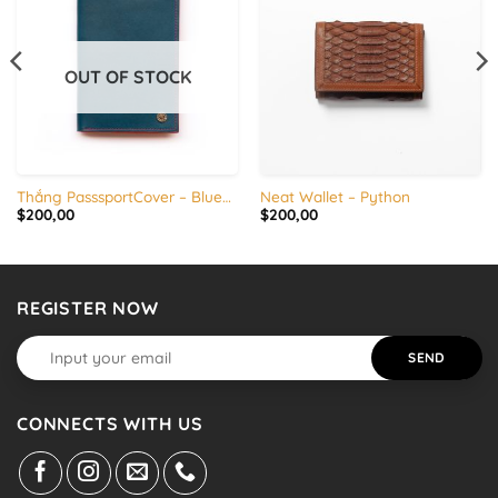
OUT OF STOCK
Thắng PasssportCover – BlueRed – Buttero Veg Tanned Leather
Neat Wallet – Python
$
200,00
$
200,00
REGISTER NOW
CONNECTS WITH US